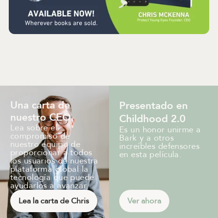
Una carta de
Presentado en
nuestro CEO
Childhood 2.0
Lea sobre el
Es un honor unirme a
compromiso de
Bark y a otros
nuestro equipo de
increíbles defensores
proporcionar a todos
en esta película.
los usuarios de nuestra
plataforma global la
tecnología que puede
ayudarlos a avanzar.
Lea la carta de Chris
Ver ahora