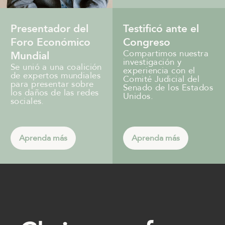
Presentador del
Testificó ante el
Foro Económico
Congreso
Compartimos nuestra
Mundial
investigación y
Se unió a una coalición
experiencia con el
de expertos mundiales
Comité Judicial del
para presentar sobre
Senado de los Estados
los daños de las redes
Unidos.
sociales.
Aprenda más
Aprenda más