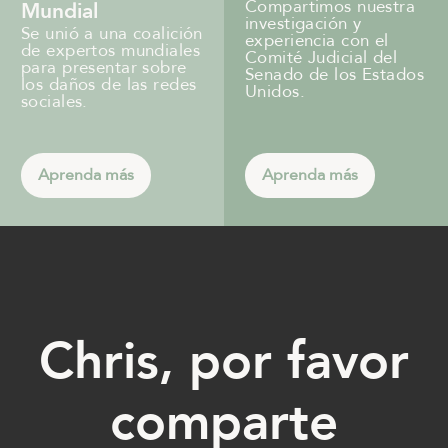
Compartimos nuestra
Mundial
investigación y
Se unió a una coalición
experiencia con el
de expertos mundiales
Comité Judicial del
para presentar sobre
Senado de los Estados
los daños de las redes
Unidos.
sociales.
Aprenda más
Aprenda más
Chris, por favor
comparte