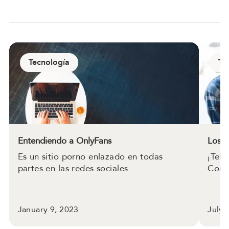
Tecnología
Te
Entendiendo a OnlyFans
Los m
Es un sitio porno enlazado en todas
¡Telé
partes en las redes sociales.
Comp
January 9, 2023
July 