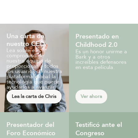
Una carta de
Presentado en
nuestro CEO
Childhood 2.0
Lea sobre el
Es un honor unirme a
compromiso de
Bark y a otros
nuestro equipo de
increíbles defensores
proporcionar a todos
en esta película.
los usuarios de nuestra
plataforma global la
tecnología que puede
ayudarlos a avanzar.
Lea la carta de Chris
Ver ahora
Presentador del
Testificó ante el
Foro Económico
Congreso